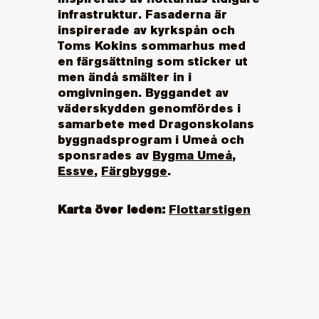
infrastruktur. Fasaderna är
inspirerade av kyrkspån och
Toms Kokins sommarhus med
en färgsättning som sticker ut
men ändå smälter in i
omgivningen. Byggandet av
väderskydden genomfördes i
samarbete med Dragonskolans
byggnadsprogram i Umeå och
sponsrades av
Bygma Umeå
,
Essve
,
Färgbygge
.
Karta över leden:
Flottarstigen