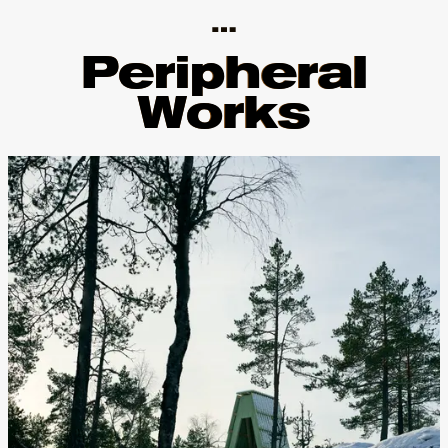
…
Peripheral
Peripheral
Works
Works